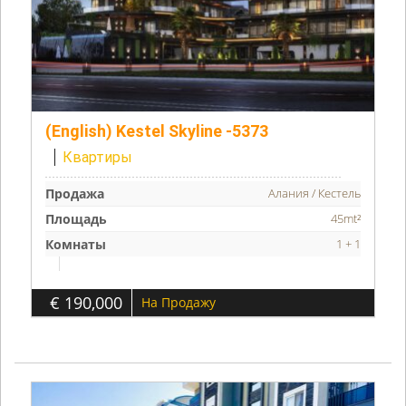
(English) Kestel Skyline -5373
Квартиры
Продажа
Алания / Кестель
Площадь
45mt²
Комнаты
1 + 1
€ 190,000
На Продажу