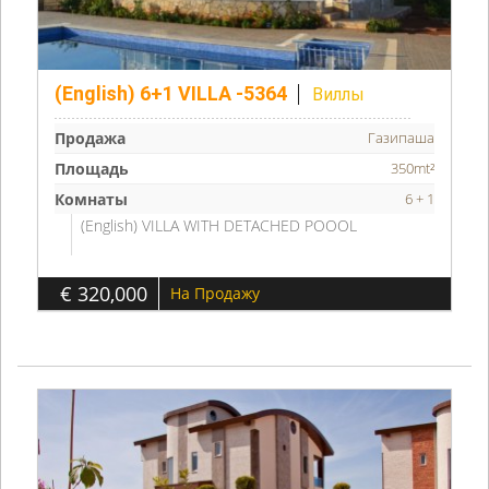
(English) 6+1 VILLA -5364
Виллы
Продажа
Газипаша
Площадь
350mt²
Комнаты
6 + 1
(English) VILLA WITH DETACHED POOOL
€ 320,000
На Продажу