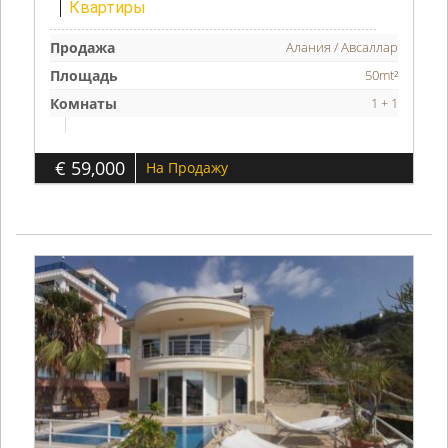
Квартиры
Продажа
Алания / Авсаллар
Площадь
50mt²
Комнаты
1 + 1
€ 59,000
На Продажу