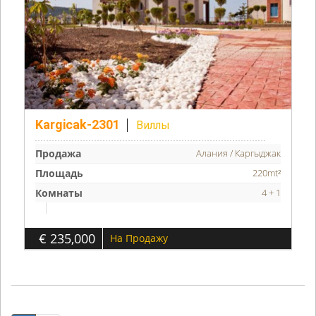
Kargicak-2301
Виллы
Продажа
Алания / Каргыджак
Площадь
220mt²
Комнаты
4 + 1
€ 235,000
На Продажу