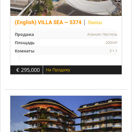
(English) VILLA SEA — 5374
Виллы
Продажа
Алания / Кестель
Площадь
200mt²
Комнаты
3 + 1
€ 295,000
На Продажу