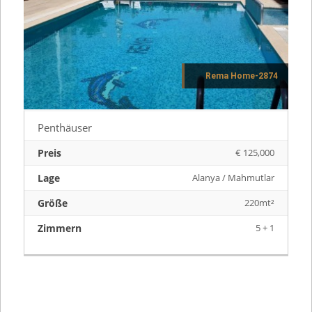
Rema Home-2874
Penthäuser
Preis
€ 125,000
Lage
Alanya / Mahmutlar
Größe
220mt²
Zimmern
5 + 1