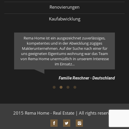
Renovierungen
Kaufabwicklung
ån
Rema Home ist ein ausgezeichnet zuverlässiges,
i
kompetentes und in der Abwicklung zügiges
vi
Maklerunternehmen. Auf der Suche nach einer für
att
uns geeigneten Eigentums wohnung war das Team
 att
von Rema Home unermüdlich in unserem Interesse
im Einsatz...
Sweden
Familie Reschner - Deutschland
2015 Rema Home - Real Estate | All rights reserved.