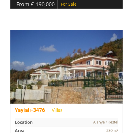
From € 190,000
For Sale
Yaylalı-3476
Villas
Location
Alanya / Kestel
Area
230mt²