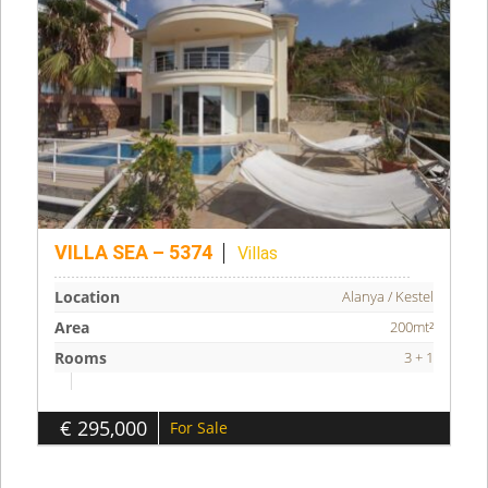
VILLA SEA – 5374
Villas
Location
Alanya / Kestel
Area
200mt²
Rooms
3 + 1
€ 295,000
For Sale